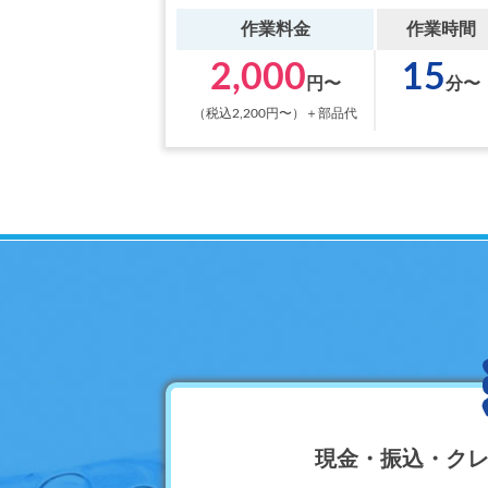
作業料金
作業時間
2,000
15
円〜
分〜
（税込2,200円〜）＋部品代
現金・振込・クレ