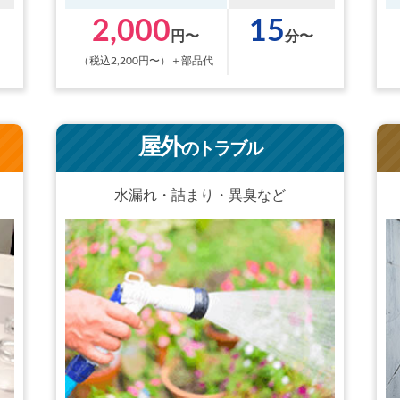
2,000
15
円〜
分〜
（税込2,200円〜）＋部品代
屋外
のトラブル
水漏れ・詰まり・異臭など