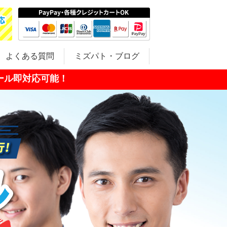
よくある質問
ミズパト・ブログ
メール即対応可能！