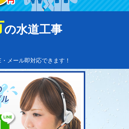
市
の水道工事
NE・メール即対応できます！