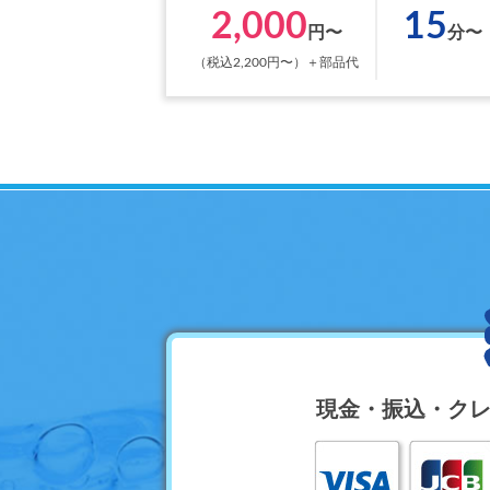
2,000
15
円〜
分〜
（税込2,200円〜）＋部品代
現金・振込・クレ