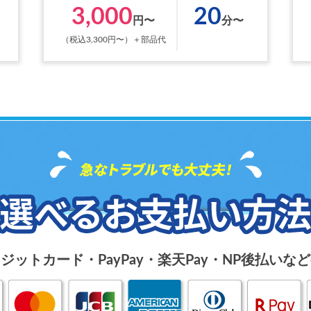
3,000
20
円〜
分〜
（税込3,300円〜）＋部品代
ジットカード・PayPay・楽天Pay・NP後払いな