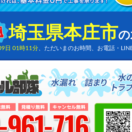
埼玉県本庄市
の
09日 01時11分
、ただいまのお時間、お電話・LI