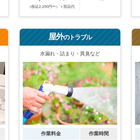
（税込2,200円〜）＋部品代
屋外
のトラブル
水漏れ・詰まり・異臭など
作業料金
作業時間