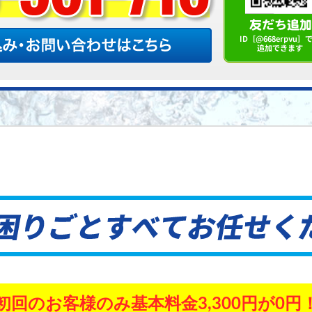
初回のお客様のみ基本料金3,300円が0円