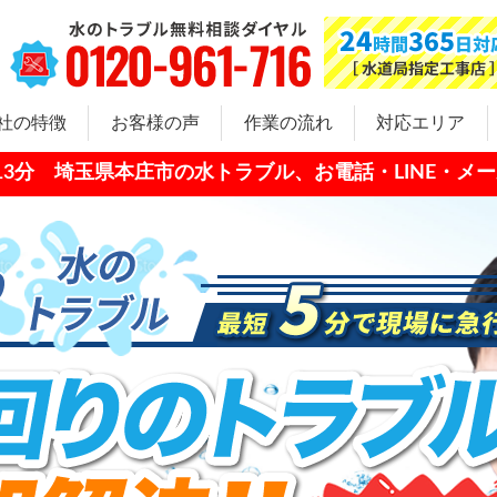
社の特徴
お客様の声
作業の流れ
対応エリア
1時13分 埼玉県本庄市の水トラブル、お電話・LINE・