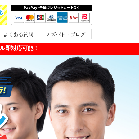
よくある質問
ミズパト・ブログ
メール即対応可能！