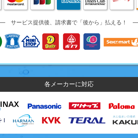
サービス提供後、請求書で「後から」払える！
各メーカーに対応