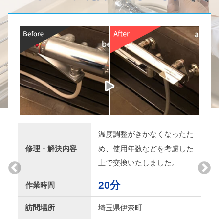
調整がきかなくなったた
水漏れを
使用年数などを考慮した
修理・解決内容
しめて、
交換いたしました。
たしまし
分
20分
作業時間
県伊奈町
訪問場所
埼玉県東