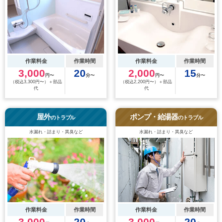
作業料金
作業時間
作業料金
作業時間
3,000
20
2,000
15
円〜
分〜
円〜
分〜
（税込3,300円〜）＋部品
（税込2,200円〜）＋部品
代
代
屋外
ポンプ・給湯器
のトラブル
のトラブル
水漏れ・詰まり・異臭など
水漏れ・詰まり・異臭など
作業料金
作業時間
作業料金
作業時間
3,000
20
3,000
20