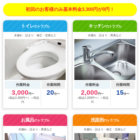
初回のお客様のみ基本料金3,300円が0円！
トイレ
キッチン
のトラブル
のトラブル
水漏れ・詰まり・修正・交換など
水漏れ・詰まり・異臭など
作業料金
作業時間
作業料金
作業時間
3,000
20
2,000
15
円〜
分〜
円〜
分〜
（税込3,300円〜）＋部品
（税込2,200円〜）＋部品
代
代
お風呂
洗面所
のトラブル
のトラブル
水漏れ・詰まり・異臭など
水漏れ・詰まり・修正・交換など