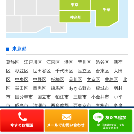
東京都
葛飾区
江戸川区
江東区
港区
荒川区
渋谷区
新宿
区
杉並区
世田谷区
千代田区
足立区
台東区
大田
区
中央区
中野区
板橋区
品川区
文京区
豊島区
北
区
墨田区
目黒区
練馬区
あきる野市
稲城市
羽村
市
国分寺市
国立市
狛江市
三鷹市
小金井市
小平
市
昭島市
清瀬市
西多摩郡
西東京市
青梅市
多摩
市
町田市
調布市
東久留米市
東村山市
東大和市
日
野市
八王子市
府中市
武蔵村山市
武蔵野市
福生市
立川市