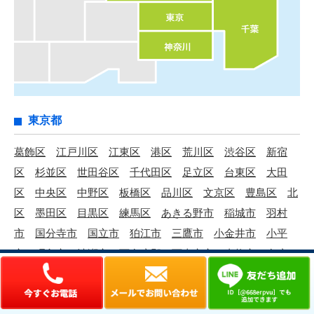
東京都
葛飾区
江戸川区
江東区
港区
荒川区
渋谷区
新宿
区
杉並区
世田谷区
千代田区
足立区
台東区
大田
区
中央区
中野区
板橋区
品川区
文京区
豊島区
北
区
墨田区
目黒区
練馬区
あきる野市
稲城市
羽村
市
国分寺市
国立市
狛江市
三鷹市
小金井市
小平
市
昭島市
清瀬市
西多摩郡
西東京市
青梅市
多摩
市
町田市
調布市
東久留米市
東村山市
東大和市
日
野市
八王子市
府中市
武蔵村山市
武蔵野市
福生市