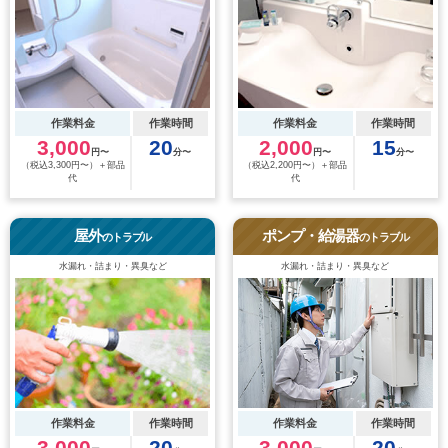
作業料金
作業時間
作業料金
作業時間
3,000
20
2,000
15
円〜
分〜
円〜
分〜
（税込3,300円〜）＋部品
（税込2,200円〜）＋部品
代
代
屋外
ポンプ・給湯器
のトラブル
のトラブル
水漏れ・詰まり・異臭など
水漏れ・詰まり・異臭など
作業料金
作業時間
作業料金
作業時間
3,000
20
3,000
20