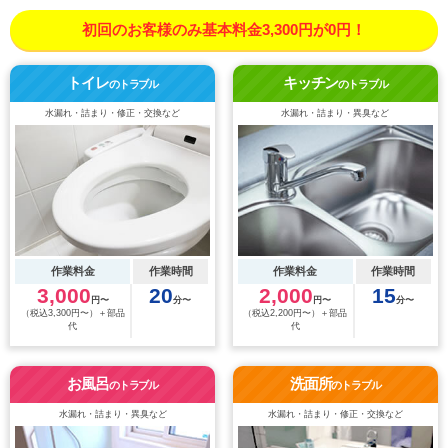
初回のお客様のみ基本料金3,300円が0円！
トイレ
キッチン
のトラブル
のトラブル
水漏れ・詰まり・修正・交換など
水漏れ・詰まり・異臭など
作業料金
作業時間
作業料金
作業時間
3,000
20
2,000
15
円〜
分〜
円〜
分〜
（税込3,300円〜）＋部品
（税込2,200円〜）＋部品
代
代
お風呂
洗面所
のトラブル
のトラブル
水漏れ・詰まり・異臭など
水漏れ・詰まり・修正・交換など