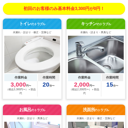
初回のお客様のみ基本料金3,300円が0円！
トイレ
キッチン
のトラブル
のトラブル
水漏れ・詰まり・修正・交換など
水漏れ・詰まり・異臭など
作業料金
作業時間
作業料金
作業時間
3,000
20
2,000
15
円〜
分〜
円〜
分〜
（税込3,300円〜）＋部品
（税込2,200円〜）＋部品
代
代
お風呂
洗面所
のトラブル
のトラブル
水漏れ・詰まり・異臭など
水漏れ・詰まり・修正・交換など