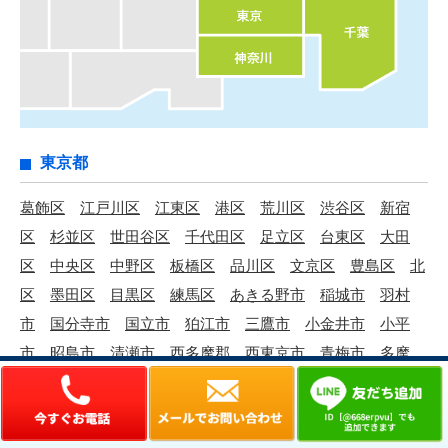
東京都
葛飾区
江戸川区
江東区
港区
荒川区
渋谷区
新宿
区
杉並区
世田谷区
千代田区
足立区
台東区
大田
区
中央区
中野区
板橋区
品川区
文京区
豊島区
北
区
墨田区
目黒区
練馬区
あきる野市
稲城市
羽村
市
国分寺市
国立市
狛江市
三鷹市
小金井市
小平
市
昭島市
清瀬市
西多摩郡
西東京市
青梅市
多摩
市
町田市
調布市
東久留米市
東村山市
東大和市
日
野市
八王子市
府中市
武蔵村山市
武蔵野市
福生市
立川市