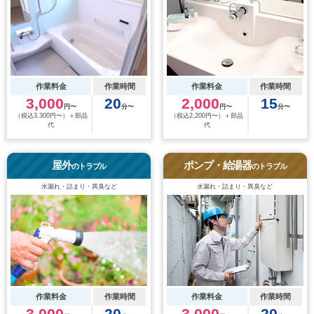
作業料金
作業時間
作業料金
作業時間
3,000
20
2,000
15
円〜
分〜
円〜
分〜
（税込3,300円〜）＋部品
（税込2,200円〜）＋部品
代
代
屋外
ポンプ・給湯器
のトラブル
のトラブル
水漏れ・詰まり・異臭など
水漏れ・詰まり・異臭など
作業料金
作業時間
作業料金
作業時間
3,000
20
3,000
20