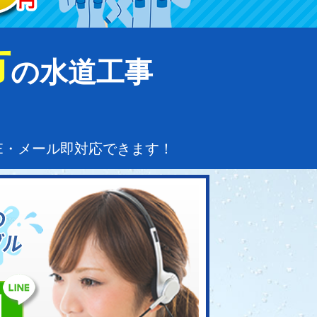
市
の水道工事
NE・メール即対応できます！