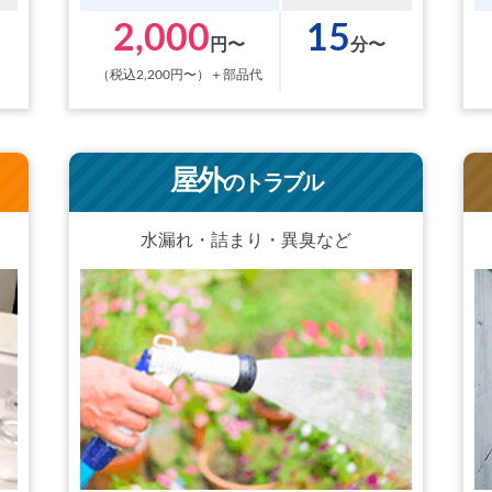
2,000
15
円〜
分〜
（税込2,200円〜）＋部品代
屋外
のトラブル
水漏れ・詰まり・異臭など