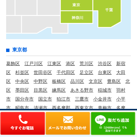
東京都
葛飾区
江戸川区
江東区
港区
荒川区
渋谷区
新宿
区
杉並区
世田谷区
千代田区
足立区
台東区
大田
区
中央区
中野区
板橋区
品川区
文京区
豊島区
北
区
墨田区
目黒区
練馬区
あきる野市
稲城市
羽村
市
国分寺市
国立市
狛江市
三鷹市
小金井市
小平
市
昭島市
清瀬市
西多摩郡
西東京市
青梅市
多摩
市
町田市
調布市
東久留米市
東村山市
東大和市
日
野市
八王子市
府中市
武蔵村山市
武蔵野市
福生市
立川市