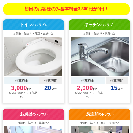
初回のお客様のみ基本料金3,300円が0円！
トイレ
キッチン
のトラブル
のトラブル
水漏れ・詰まり・修正・交換など
水漏れ・詰まり・異臭など
作業料金
作業時間
作業料金
作業時間
3,000
20
2,000
15
円〜
分〜
円〜
分〜
（税込3,300円〜）＋部品
（税込2,200円〜）＋部品
代
代
お風呂
洗面所
のトラブル
のトラブル
水漏れ・詰まり・異臭など
水漏れ・詰まり・修正・交換など