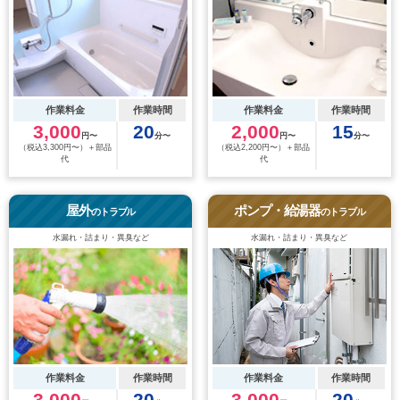
作業料金
作業時間
作業料金
作業時間
3,000
20
2,000
15
円〜
分〜
円〜
分〜
（税込3,300円〜）＋部品
（税込2,200円〜）＋部品
代
代
屋外
ポンプ・給湯器
のトラブル
のトラブル
水漏れ・詰まり・異臭など
水漏れ・詰まり・異臭など
作業料金
作業時間
作業料金
作業時間
3,000
20
3,000
20