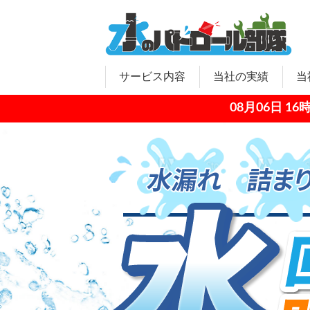
サービス内容
当社の実績
当
08月06日 