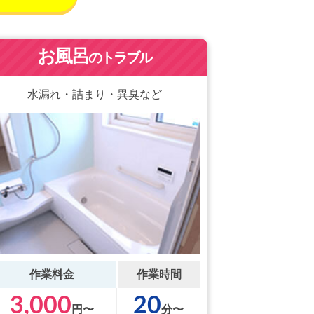
お風呂
のトラブル
水漏れ・詰まり・異臭など
作業料金
作業時間
3,000
20
円〜
分〜