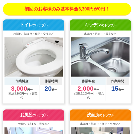
初回のお客様のみ基本料金3,300円が0円！
トイレ
キッチン
のトラブル
のトラブル
水漏れ・詰まり・修正・交換など
水漏れ・詰まり・異臭など
作業料金
作業時間
作業料金
作業時間
3,000
20
2,000
15
円〜
分〜
円〜
分〜
（税込3,300円〜）＋部品
（税込2,200円〜）＋部品
代
代
お風呂
洗面所
のトラブル
のトラブル
水漏れ・詰まり・異臭など
水漏れ・詰まり・修正・交換など