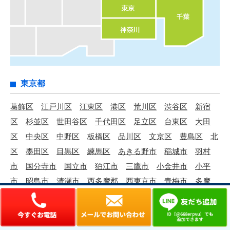
東京都
葛飾区
江戸川区
江東区
港区
荒川区
渋谷区
新宿
区
杉並区
世田谷区
千代田区
足立区
台東区
大田
区
中央区
中野区
板橋区
品川区
文京区
豊島区
北
区
墨田区
目黒区
練馬区
あきる野市
稲城市
羽村
市
国分寺市
国立市
狛江市
三鷹市
小金井市
小平
市
昭島市
清瀬市
西多摩郡
西東京市
青梅市
多摩
市
町田市
調布市
東久留米市
東村山市
東大和市
日
野市
八王子市
府中市
武蔵村山市
武蔵野市
福生市
立川市