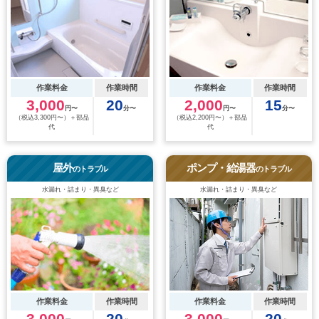
作業料金
作業時間
作業料金
作業時間
3,000
20
2,000
15
円〜
分〜
円〜
分〜
（税込3,300円〜）＋部品
（税込2,200円〜）＋部品
代
代
屋外
ポンプ・給湯器
のトラブル
のトラブル
水漏れ・詰まり・異臭など
水漏れ・詰まり・異臭など
作業料金
作業時間
作業料金
作業時間
3,000
20
3,000
20