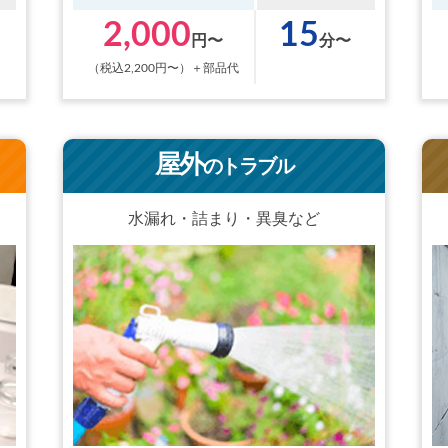
2,000
15
円〜
分〜
（税込2,200円〜）＋部品代
屋外
のトラブル
水漏れ・詰まり・異臭など