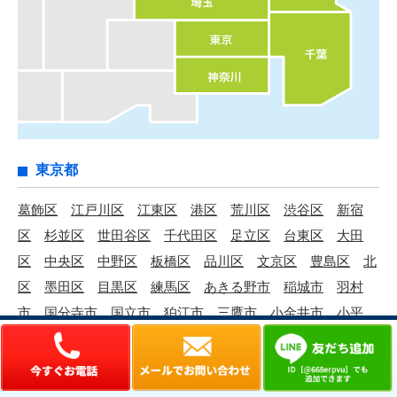
東京都
葛飾区
江戸川区
江東区
港区
荒川区
渋谷区
新宿
区
杉並区
世田谷区
千代田区
足立区
台東区
大田
区
中央区
中野区
板橋区
品川区
文京区
豊島区
北
区
墨田区
目黒区
練馬区
あきる野市
稲城市
羽村
市
国分寺市
国立市
狛江市
三鷹市
小金井市
小平
市
昭島市
清瀬市
西多摩郡
西東京市
青梅市
多摩
市
町田市
調布市
東久留米市
東村山市
東大和市
日
野市
八王子市
府中市
武蔵村山市
武蔵野市
福生市