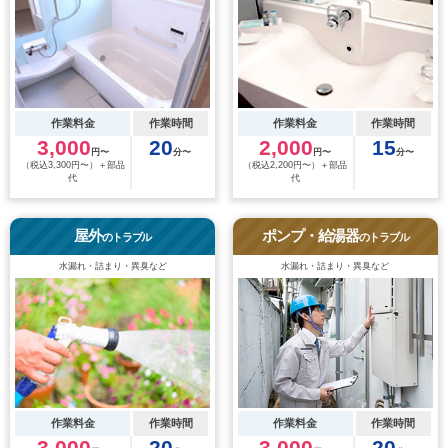
作業料金
作業時間
作業料金
作業時間
3,000
20
2,000
15
円〜
分〜
円〜
分〜
（税込3,300円〜）＋部品
（税込2,200円〜）＋部品
代
代
屋外
ポンプ・給湯器
のトラブル
のトラブル
水漏れ・詰まり・異臭など
水漏れ・詰まり・異臭など
作業料金
作業時間
作業料金
作業時間
3,000
20
3,000
20