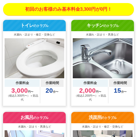
初回のお客様のみ基本料金3,300円が0円！
トイレ
キッチン
のトラブル
のトラブル
水漏れ・詰まり・修正・交換など
水漏れ・詰まり・異臭など
作業料金
作業時間
作業料金
作業時間
3,000
20
2,000
15
円〜
分〜
円〜
分〜
（税込3,300円〜）＋部品
（税込2,200円〜）＋部品
代
代
お風呂
洗面所
のトラブル
のトラブル
水漏れ・詰まり・異臭など
水漏れ・詰まり・修正・交換など