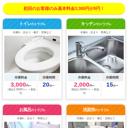
初回のお客様のみ基本料金3,300円が0円！
トイレ
キッチン
のトラブル
のトラブル
水漏れ・詰まり・修正・交換など
水漏れ・詰まり・異臭など
作業料金
作業時間
作業料金
作業時間
3,000
20
2,000
15
円〜
分〜
円〜
分〜
（税込3,300円〜）＋部品
（税込2,200円〜）＋部品
代
代
お風呂
洗面所
のトラブル
のトラブル
水漏れ・詰まり・異臭など
水漏れ・詰まり・修正・交換など