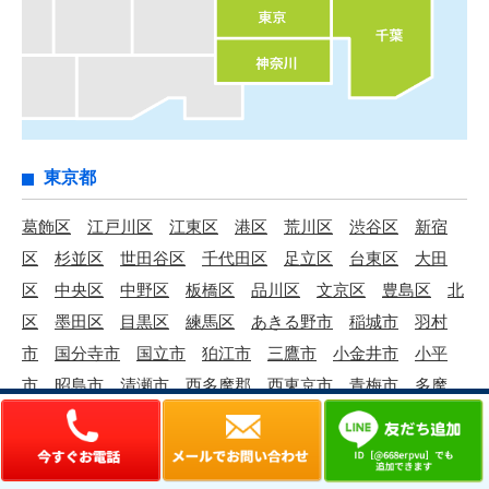
東京都
葛飾区
江戸川区
江東区
港区
荒川区
渋谷区
新宿
区
杉並区
世田谷区
千代田区
足立区
台東区
大田
区
中央区
中野区
板橋区
品川区
文京区
豊島区
北
区
墨田区
目黒区
練馬区
あきる野市
稲城市
羽村
市
国分寺市
国立市
狛江市
三鷹市
小金井市
小平
市
昭島市
清瀬市
西多摩郡
西東京市
青梅市
多摩
市
町田市
調布市
東久留米市
東村山市
東大和市
日
野市
八王子市
府中市
武蔵村山市
武蔵野市
福生市
立川市