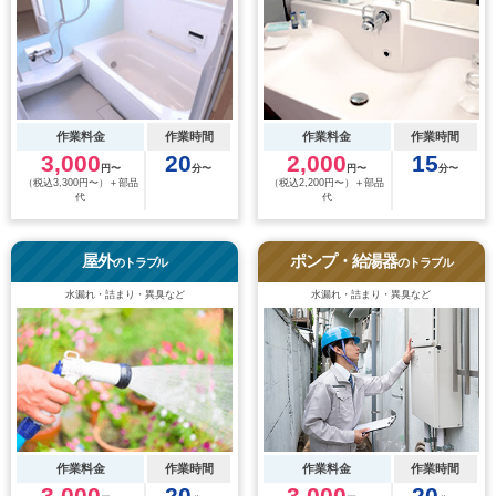
作業料金
作業時間
作業料金
作業時間
3,000
20
2,000
15
円〜
分〜
円〜
分〜
（税込3,300円〜）＋部品
（税込2,200円〜）＋部品
代
代
屋外
ポンプ・給湯器
のトラブル
のトラブル
水漏れ・詰まり・異臭など
水漏れ・詰まり・異臭など
作業料金
作業時間
作業料金
作業時間
3,000
20
3,000
20