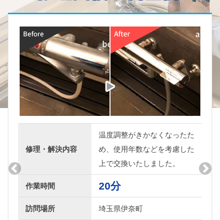
かなくなったた
水漏れをしていた
などを考慮した
修理・解決内容
しめて、ご相談の
しました。
たしました。
20分
作業時間
訪問場所
埼玉県東松山市