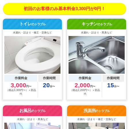
初回のお客様のみ基本料金3,300円が0円！
トイレ
キッチン
のトラブル
のトラブル
水漏れ・詰まり・修正・交換など
水漏れ・詰まり・異臭など
作業料金
作業時間
作業料金
作業時間
3,000
20
2,000
15
円〜
分〜
円〜
分〜
（税込3,300円〜）＋部品
（税込2,200円〜）＋部品
代
代
お風呂
洗面所
のトラブル
のトラブル
水漏れ・詰まり・異臭など
水漏れ・詰まり・修正・交換など