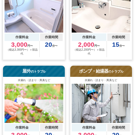
作業料金
作業時間
作業料金
作業時間
3,000
20
2,000
15
円〜
分〜
円〜
分〜
（税込3,300円〜）＋部品
（税込2,200円〜）＋部品
代
代
屋外
ポンプ・給湯器
のトラブル
のトラブル
水漏れ・詰まり・異臭など
水漏れ・詰まり・異臭など
作業料金
作業時間
作業料金
作業時間
3,000
20
3,000
20