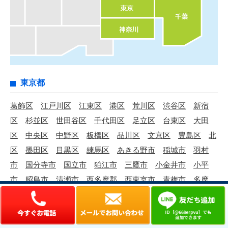
東京都
葛飾区
江戸川区
江東区
港区
荒川区
渋谷区
新宿
区
杉並区
世田谷区
千代田区
足立区
台東区
大田
区
中央区
中野区
板橋区
品川区
文京区
豊島区
北
区
墨田区
目黒区
練馬区
あきる野市
稲城市
羽村
市
国分寺市
国立市
狛江市
三鷹市
小金井市
小平
市
昭島市
清瀬市
西多摩郡
西東京市
青梅市
多摩
市
町田市
調布市
東久留米市
東村山市
東大和市
日
野市
八王子市
府中市
武蔵村山市
武蔵野市
福生市
立川市