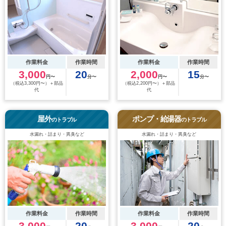
作業料金
作業時間
作業料金
作業時間
3,000
20
2,000
15
円〜
分〜
円〜
分〜
（税込3,300円〜）＋部品
（税込2,200円〜）＋部品
代
代
屋外
ポンプ・給湯器
のトラブル
のトラブル
水漏れ・詰まり・異臭など
水漏れ・詰まり・異臭など
作業料金
作業時間
作業料金
作業時間
3,000
20
3,000
20