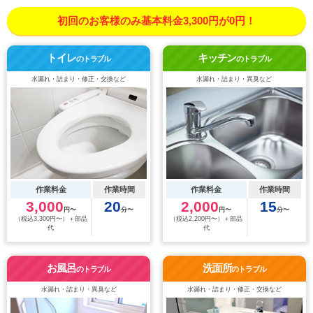
初回のお客様のみ基本料金3,300円が0円！
トイレ
キッチン
のトラブル
のトラブル
水漏れ・詰まり・修正・交換など
水漏れ・詰まり・異臭など
作業料金
作業時間
作業料金
作業時間
3,000
20
2,000
15
円〜
分〜
円〜
分〜
（税込3,300円〜）＋部品
（税込2,200円〜）＋部品
代
代
お風呂
洗面所
のトラブル
のトラブル
水漏れ・詰まり・異臭など
水漏れ・詰まり・修正・交換など