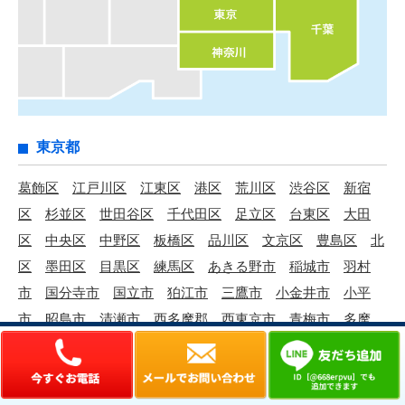
東京都
葛飾区
江戸川区
江東区
港区
荒川区
渋谷区
新宿
区
杉並区
世田谷区
千代田区
足立区
台東区
大田
区
中央区
中野区
板橋区
品川区
文京区
豊島区
北
区
墨田区
目黒区
練馬区
あきる野市
稲城市
羽村
市
国分寺市
国立市
狛江市
三鷹市
小金井市
小平
市
昭島市
清瀬市
西多摩郡
西東京市
青梅市
多摩
市
町田市
調布市
東久留米市
東村山市
東大和市
日
野市
八王子市
府中市
武蔵村山市
武蔵野市
福生市
立川市