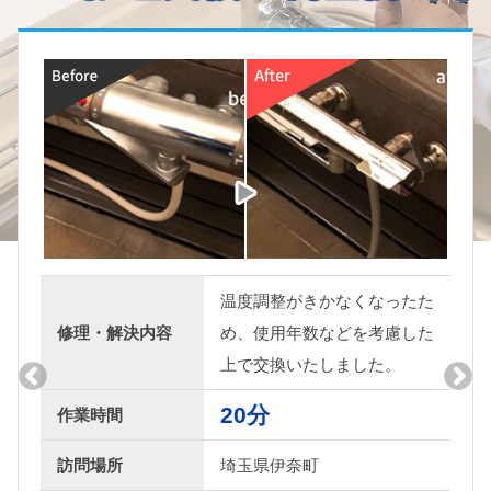
くなったた
水漏れをしていたので
を考慮した
修理・解決内容
しめて、ご相談の上、
した。
たしました。
20分
作業時間
訪問場所
埼玉県東松山市